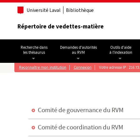
Aller au contenu principal
Université Laval
Bibliothèque
Répertoire de vedettes-matière
Recherche dans
Demandes d'autorités
Outils d'aide
les thésaurus
au RVM
à l'indexation
Reconnaître mon institution
Connexion
Votre adresse IP : 216.73
Comité de gouvernance du RVM
Comité de coordination du RVM