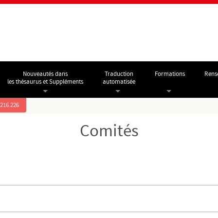
Nouveautés dans
Traduction
Formations
Rens
les thésaurus et Suppléments
automatisée
.216.226
Comités