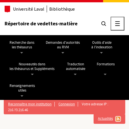
Aller au contenu principal
Université Laval
Bibliothèque
Répertoire de vedettes-matière
Ouvri
Recherche dans
Demandes d'autorités
Outils d'aide
les thésaurus
au RVM
à l'indexation
Nouveautés dans
Traduction
Formations
les thésaurus et Suppléments
automatisée
Renseignements
utiles
Reconnaître mon institution
Connexion
Votre adresse IP :
216.73.216.46
Actualités