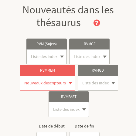
Nouveautés dans les
thésaurus
RVM (Sujets)
RVMGF
Liste des index
Liste des index
RVMMEM
RVMGD
Nouveaux descripteurs
Liste des index
RVMFAST
Liste des index
Date de début
Date de fin