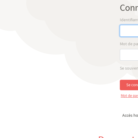
Conn
Identifian
Mot de pa
Se souven
Se con
Mot de pas
Accès ho