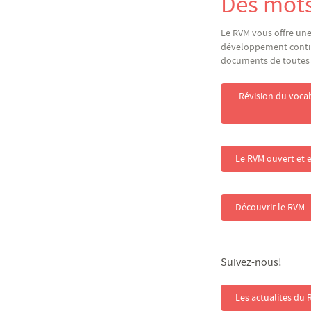
Des mots
Le RVM vous offre une
développement contin
documents de toutes f
Révision du voca
Le RVM ouvert et e
Découvrir le RVM
Suivez-nous!
Les actualités du