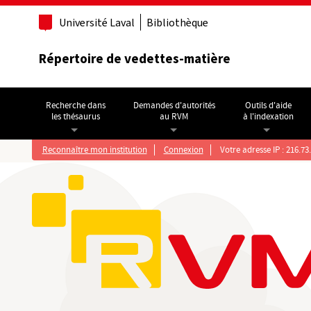
Aller au contenu principal
Université Laval
Bibliothèque
Répertoire de vedettes-matière
Recherche dans
Demandes d'autorités
Outils d'aide
les thésaurus
au RVM
à l'indexation
Reconnaître mon institution
Connexion
Votre adresse IP : 216.73