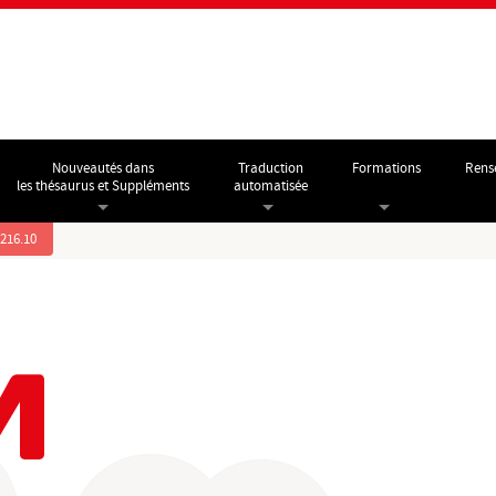
Nouveautés dans
Traduction
Formations
Rens
les thésaurus et Suppléments
automatisée
.216.10