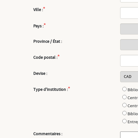
*
Ville :
*
Pays :
Province / État :
*
Code postal :
Devise :
*
Type d'institution :
Bibli
Centr
Centr
Bibli
Entre
Commentaires :