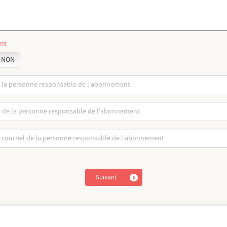
ent
NON
Suivant