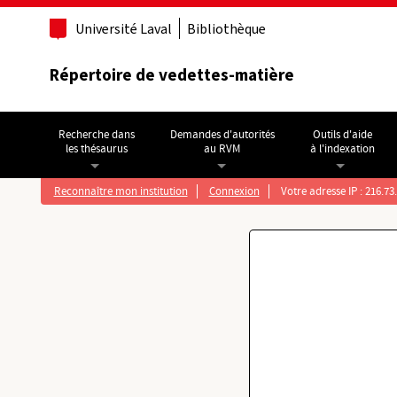
Aller au contenu principal
Université Laval
Bibliothèque
Répertoire de vedettes-matière
Recherche dans
Demandes d'autorités
Outils d'aide
les thésaurus
au RVM
à l'indexation
Reconnaître mon institution
Connexion
Votre adresse IP : 216.73