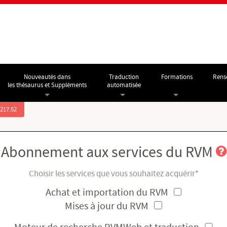
Nouveautés dans
Traduction
Formations
Rens
les thésaurus et Suppléments
automatisée
.217.52
Abonnement aux services du RVM
Choisir les services que vous souhaitez acquérir*
Achat et importation du RVM
Mises à jour du RVM