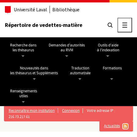
Aller au contenu principal
Université Laval
Bibliothèque
Répertoire de vedettes-matière
Ouvri
Recherche dans
Demandes d'autorités
Outils d'aide
les thésaurus
au RVM
à l'indexation
Nouveautés dans
Traduction
Formations
les thésaurus et Suppléments
automatisée
Renseignements
utiles
Reconnaître mon institution
Connexion
Votre adresse IP :
216.73.217.61
Actualités