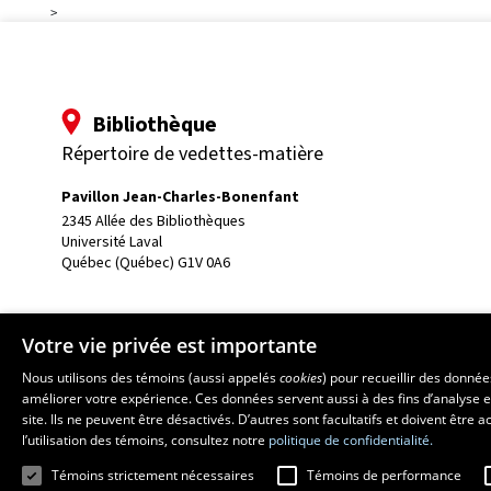
>
Bibliothèque
Répertoire de vedettes-matière
Pavillon Jean-Charles-Bonenfant
2345 Allée des Bibliothèques
Université Laval
Québec (Québec) G1V 0A6
Votre vie privée est importante
Nous utilisons des témoins (aussi appelés
cookies
) pour recueillir des donné
améliorer votre expérience. Ces données servent aussi à des fins d’analyse e
site. Ils ne peuvent être désactivés. D’autres sont facultatifs et doivent être
l’utilisation des témoins, consultez notre
politique de confidentialité.
Témoins strictement nécessaires
Témoins de performance