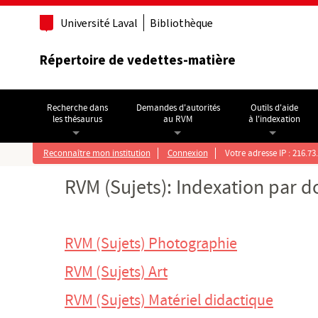
Aller au contenu principal
Université Laval
Bibliothèque
Répertoire de vedettes-matière
Recherche dans
Demandes d'autorités
Outils d'aide
les thésaurus
au RVM
à l'indexation
Reconnaître mon institution
Connexion
Votre adresse IP : 216.73
RVM (Sujets): Indexation par 
RVM (Sujets) Photographie
RVM (Sujets) Art
RVM (Sujets) Matériel didactique