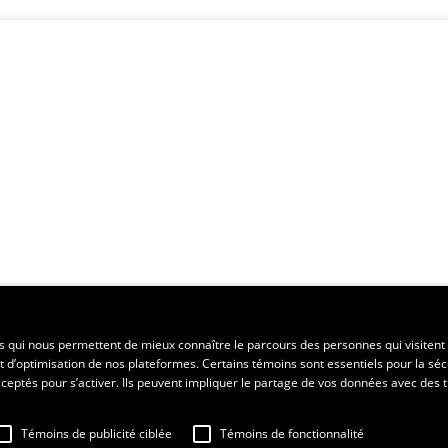
es qui nous permettent de mieux connaître le parcours des personnes qui visitent 
t d’optimisation de nos plateformes. Certains témoins sont essentiels pour la séc
 acceptés pour s’activer. Ils peuvent impliquer le partage de vos données avec des t
Témoins de publicité ciblée
Témoins de fonctionnalité