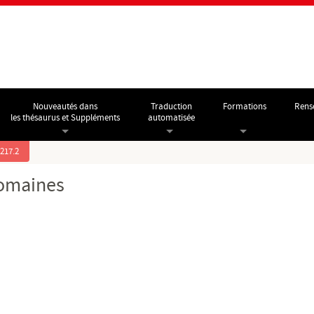
Nouveautés dans
Traduction
Formations
Rens
les thésaurus et Suppléments
automatisée
.217.2
domaines