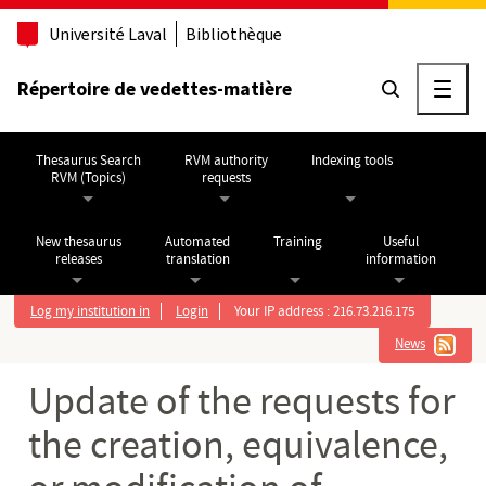
Go to main content
Université Laval
Bibliothèque
Répertoire de vedettes-matière
Ouvri
Thesaurus Search
RVM authority
Indexing tools
RVM (Topics)
requests
New thesaurus
Automated
Training
Useful
releases
translation
information
Log my institution in
Login
Your IP address : 216.73.216.175
News
Update of the requests for
the creation, equivalence,