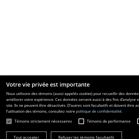
Votre vie privée est importante
Nous utilisons des témoins (aussi appelés
cookies
) pour recueillir des donné
améliorer votre expérience. Ces données servent aussi à des fins d’analyse e
site. Ils ne peuvent être désactivés. D’autres sont facultatifs et doivent être
l’utilisation des témoins, consultez notre
politique de confidentialité.
Témoins strictement nécessaires
Témoins de performance
Tout accepter
Refuser les témoins facultatifs