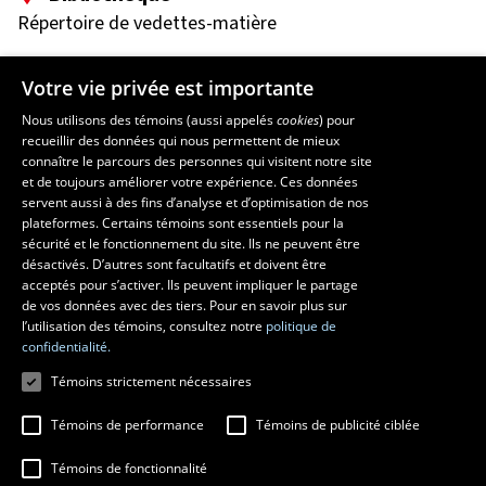
Répertoire de vedettes-matière
Pavillon Jean-Charles-Bonenfant
Votre vie privée est importante
2345 Allée des Bibliothèques
Université Laval
Nous utilisons des témoins (aussi appelés
cookies
) pour
Québec (Québec) G1V 0A6
recueillir des données qui nous permettent de mieux
connaître le parcours des personnes qui visitent notre site
et de toujours améliorer votre expérience. Ces données
Suivez-nous sur Facebook
servent aussi à des fins d’analyse et d’optimisation de nos
plateformes. Certains témoins sont essentiels pour la
sécurité et le fonctionnement du site. Ils ne peuvent être
désactivés. D’autres sont facultatifs et doivent être
Des questions?
acceptés pour s’activer. Ils peuvent impliquer le partage
de vos données avec des tiers. Pour en savoir plus sur
l’utilisation des témoins, consultez notre
politique de
confidentialité.
Témoins strictement nécessaires
Témoins de performance
Témoins de publicité ciblée
Témoins de fonctionnalité