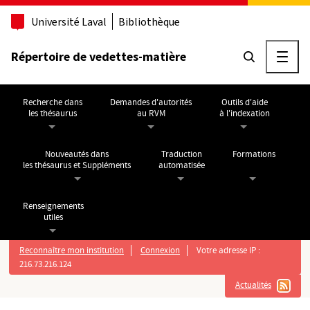
Aller au contenu principal
Université Laval
Bibliothèque
Répertoire de vedettes-matière
Ouvri
Recherche dans
Demandes d'autorités
Outils d'aide
les thésaurus
au RVM
à l'indexation
Nouveautés dans
Traduction
Formations
les thésaurus et Suppléments
automatisée
Renseignements
utiles
Reconnaître mon institution
Connexion
Votre adresse IP :
216.73.216.124
Actualités