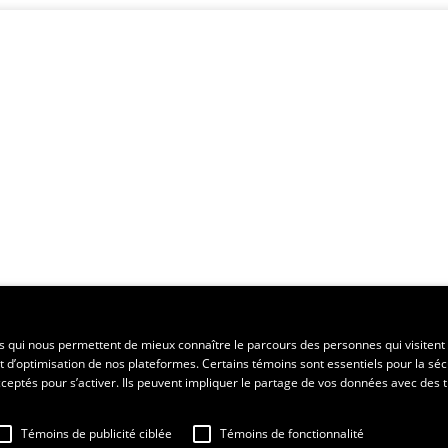
es qui nous permettent de mieux connaître le parcours des personnes qui visitent 
t d’optimisation de nos plateformes. Certains témoins sont essentiels pour la séc
 acceptés pour s’activer. Ils peuvent impliquer le partage de vos données avec des t
Témoins de publicité ciblée
Témoins de fonctionnalité
e
Manage cookie preferences