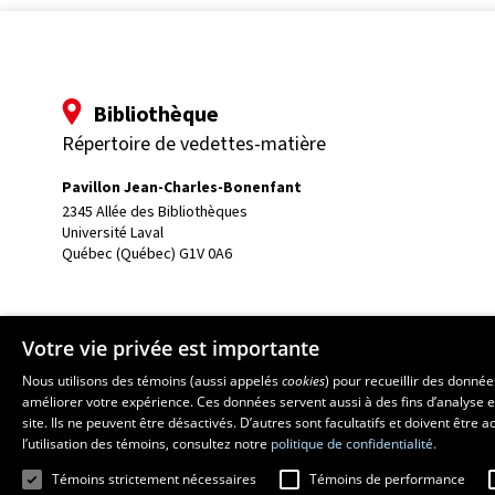
Bibliothèque
Répertoire de vedettes-matière
Pavillon Jean-Charles-Bonenfant
2345 Allée des Bibliothèques
Université Laval
Québec (Québec) G1V 0A6
Votre vie privée est importante
Nous utilisons des témoins (aussi appelés
cookies
) pour recueillir des donné
améliorer votre expérience. Ces données servent aussi à des fins d’analyse e
site. Ils ne peuvent être désactivés. D’autres sont facultatifs et doivent être
l’utilisation des témoins, consultez notre
politique de confidentialité.
Témoins strictement nécessaires
Témoins de performance
© 2016 Université Laval
All rights reserved
Terms of service
Legal notic