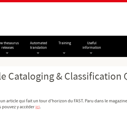
w thesaurus
Automated
Training
Useful
releases
translation
information
 le Cataloging & Classification
 article qui fait un tour d'horizon du FAST. Paru dans le magazine C
us pouvez y accéder
ici
.