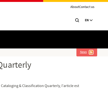
About
Contact us
EN
News
 Quarterly
ataloging & Classification Quarterly, l'article est