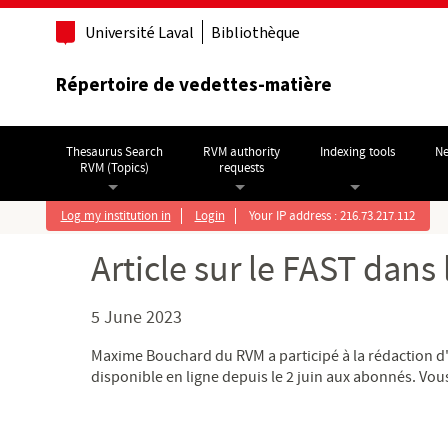
Go to main content
Université Laval
Bibliothèque
Répertoire de vedettes-matière
Thesaurus Search
RVM authority
Indexing tools
Ne
RVM (Topics)
requests
Log my institution in
Login
Your IP address : 216.73.217.112
Article sur le FAST dans
5 June 2023
Maxime Bouchard du RVM a participé à la rédaction d'un
disponible en ligne depuis le 2 juin aux abonnés. Vo