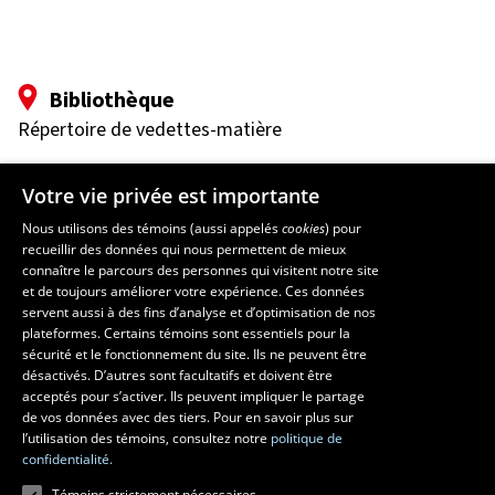
Bibliothèque
Répertoire de vedettes-matière
Pavillon Jean-Charles-Bonenfant
Votre vie privée est importante
2345 Allée des Bibliothèques
Université Laval
Nous utilisons des témoins (aussi appelés
cookies
) pour
Québec (Québec) G1V 0A6
recueillir des données qui nous permettent de mieux
connaître le parcours des personnes qui visitent notre site
et de toujours améliorer votre expérience. Ces données
Suivez-nous sur Facebook
servent aussi à des fins d’analyse et d’optimisation de nos
plateformes. Certains témoins sont essentiels pour la
sécurité et le fonctionnement du site. Ils ne peuvent être
désactivés. D’autres sont facultatifs et doivent être
Des questions?
acceptés pour s’activer. Ils peuvent impliquer le partage
de vos données avec des tiers. Pour en savoir plus sur
l’utilisation des témoins, consultez notre
politique de
confidentialité.
Témoins strictement nécessaires