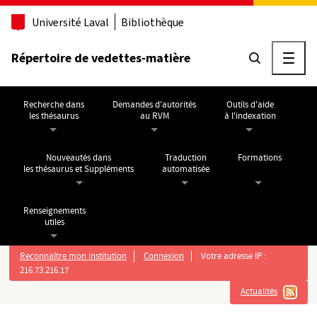
Aller au contenu principal
Université Laval
Bibliothèque
Répertoire de vedettes-matière
Ouvri
Recherche dans
Demandes d'autorités
Outils d'aide
les thésaurus
au RVM
à l'indexation
Nouveautés dans
Traduction
Formations
les thésaurus et Suppléments
automatisée
Renseignements
utiles
Reconnaître mon institution
Connexion
Votre adresse IP :
216.73.216.17
Actualités