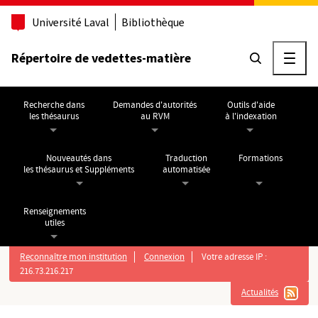
Aller au contenu principal
Université Laval
Bibliothèque
Répertoire de vedettes-matière
Ouvri
Recherche dans
Demandes d'autorités
Outils d'aide
les thésaurus
au RVM
à l'indexation
Nouveautés dans
Traduction
Formations
les thésaurus et Suppléments
automatisée
Renseignements
utiles
Reconnaître mon institution
Connexion
Votre adresse IP :
216.73.216.217
Actualités