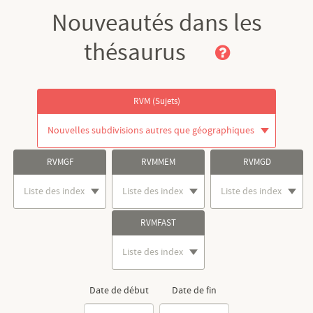
Nouveautés dans les
thésaurus
RVM (Sujets)
Nouvelles subdivisions autres que géographiques
RVMGF
RVMMEM
RVMGD
Liste des index
Liste des index
Liste des index
RVMFAST
Liste des index
Date de début
Date de fin