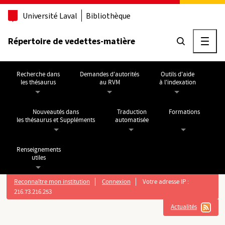
Aller au contenu principal
Université Laval
Bibliothèque
Répertoire de vedettes-matière
Ouvri
Recherche dans
Demandes d'autorités
Outils d'aide
les thésaurus
au RVM
à l'indexation
Nouveautés dans
Traduction
Formations
les thésaurus et Suppléments
automatisée
Renseignements
utiles
Reconnaître mon institution
Connexion
Votre adresse IP :
216.73.216.253
Actualités