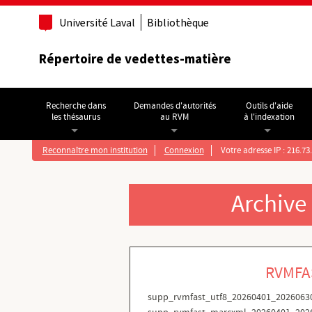
Aller au contenu principal
Université Laval
Bibliothèque
Répertoire de vedettes-matière
Recherche dans
Demandes d'autorités
Outils d'aide
les thésaurus
au RVM
à l'indexation
Reconnaître mon institution
Connexion
Votre adresse IP : 216.73
Archive
RVMFA
supp_rvmfast_utf8_20260401_2026063