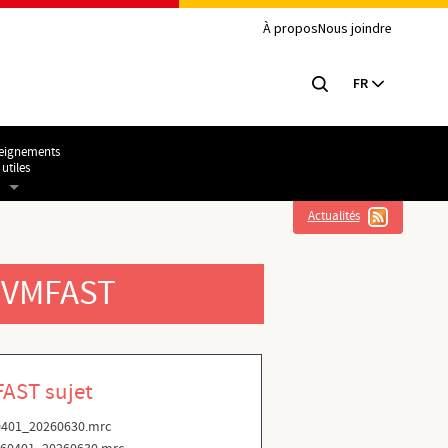
À propos
Nous joindre
FR
eignements
utiles
Actualités
 RVMFAST
AST sujet
0401_20260630.mrc