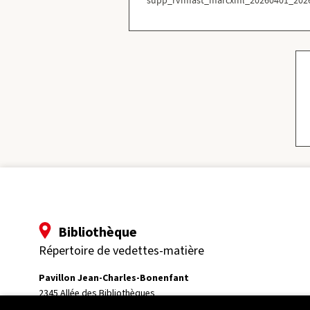
supp_rvmfast_marcxml_20260401_2026
Bibliothèque
Répertoire de vedettes-matière
Pavillon Jean-Charles-Bonenfant
2345 Allée des Bibliothèques
Université Laval