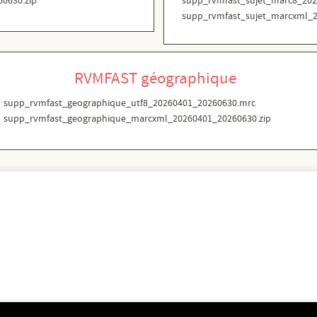
0630.zip
supp_rvmfast_sujet_marc8_20
supp_rvmfast_sujet_marcxml_2
RVMFAST géographique
supp_rvmfast_geographique_utf8_20260401_20260630.mrc
supp_rvmfast_geographique_marcxml_20260401_20260630.zip