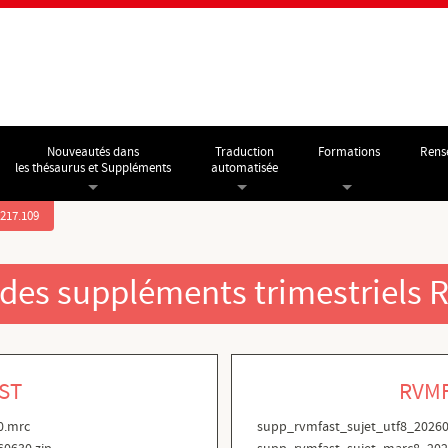
Nouveautés dans
Traduction
Formations
Rens
les thésaurus et Suppléments
automatisée
.217.109
 des suppléments trimestriels
ST
RVMF
0.mrc
supp_rvmfast_sujet_utf8_2026