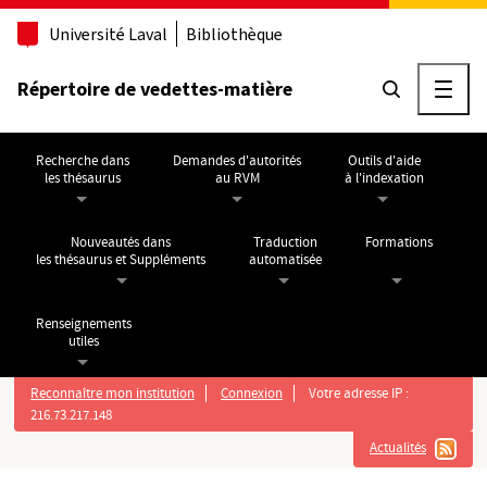
Aller au contenu principal
Université Laval
Bibliothèque
Répertoire de vedettes-matière
Ouvri
Recherche dans
Demandes d'autorités
Outils d'aide
les thésaurus
au RVM
à l'indexation
Nouveautés dans
Traduction
Formations
les thésaurus et Suppléments
automatisée
Renseignements
utiles
Reconnaître mon institution
Connexion
Votre adresse IP :
216.73.217.148
Actualités