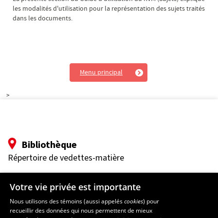
les modalités d'utilisation pour la représentation des sujets traités
dans les documents.
Menu principal
>
Bibliothèque
Répertoire de vedettes-matière
Pavillon Jean-Charles-Bonenfant
Votre vie privée est importante
2345 Allée des Bibliothèques
Université Laval
Nous utilisons des témoins (aussi appelés
cookies
) pour
Québec (Québec) G1V 0A6
recueillir des données qui nous permettent de mieux