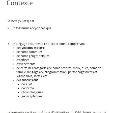
Contexte
Le RVM (Sujets) est
un thésaurus encyclopédique
un langage documentaire précoordonné comprenant
des
vedettes-matière
de noms communs
de noms géographiques
d'édifices
d'événements
de certaines catégories de noms propres: dieux, ducs, noms de
famille, langages de programmation, personnages fictifs et
légendaires, sectes, etc.
des
subdivisions
de sujet
de forme
chronologiques
géographiques
La présente section du Guide d'utilisation du RVM (Sujets) explique