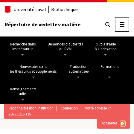
Aller au contenu principal
Université Laval
Bibliothèque
Répertoire de vedettes-matière
Ouvri
Recherche dans
Demandes d'autorités
Outils d'aide
les thésaurus
au RVM
à l'indexation
Nouveautés dans
Traduction
Formations
les thésaurus et Suppléments
automatisée
Renseignements
utiles
Reconnaître mon institution
Connexion
Votre adresse IP :
216.73.216.135
Actualités