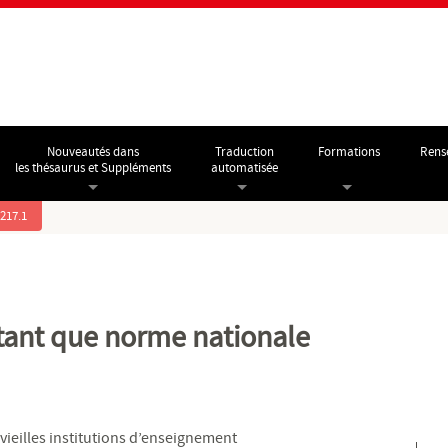
Nouveautés dans
Traduction
Formations
Rens
les thésaurus et Suppléments
automatisée
.217.1
tant que norme nationale
 vieilles institutions d’enseignement