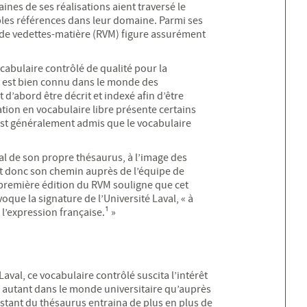
ines de ses réalisations aient traversé le
es références dans leur domaine. Parmi ses
de vedettes-matière (RVM) figure assurément
ocabulaire contrôlé de qualité pour la
 il est bien connu dans le monde des
 d’abord être décrit et indexé afin d’être
tion en vocabulaire libre présente certains
 est généralement admis que le vocabulaire
aval de son propre thésaurus, à l’image des
it donc son chemin auprès de l’équipe de
 première édition du RVM souligne que cet
oque la signature de l’Université Laval, « à
t l’expression française.¹ »
Laval, ce vocabulaire contrôlé suscita l’intérêt
 autant dans le monde universitaire qu’auprès
tant du thésaurus entraina de plus en plus de