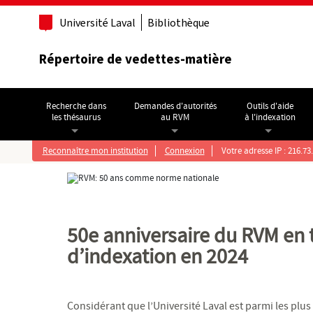
Aller au contenu principal
Université Laval
Bibliothèque
Répertoire de vedettes-matière
Recherche dans
Demandes d'autorités
Outils d'aide
les thésaurus
au RVM
à l'indexation
Reconnaître mon institution
Connexion
Votre adresse IP : 216.73
50e anniversaire du RVM en 
d’indexation en 2024
Considérant que l’Université Laval est parmi les plus